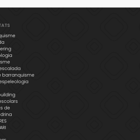
TATS
quisme
da
ering
ologia
isme
'escalada
e barranquisme
espeleologia
uilding
escolars
s de
adrina
RES
ARI