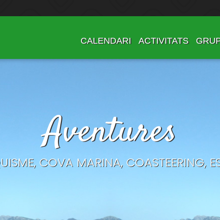
CALENDARI
ACTIVITATS
GRU
Aventures
ISME, COVA MARINA, COASTEERING, ES