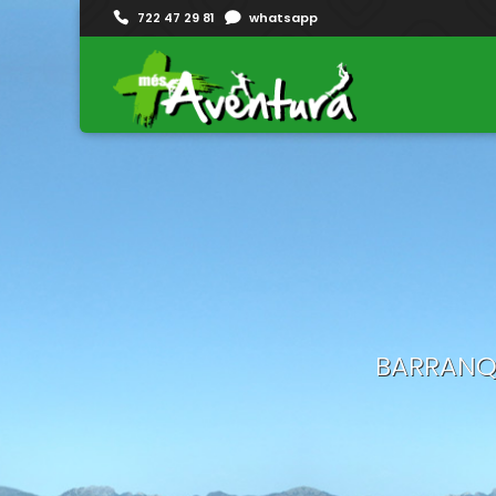
722 47 29 81
whatsapp
BARRANQU