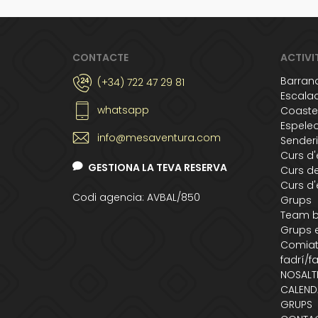
CONTACTE
ACTIVI
Barran
(+34) 722 47 29 81
Escala
whatsapp
Coaste
Espele
info@mesaventura.com
Sender
Curs d
GESTIONA LA TEVA RESERVA
Curs d
Curs d'
Codi agencia: AVBAL/850
Grups
Team b
Grups 
Comiat
fadrí/f
NOSALT
CALEND
GRUPS