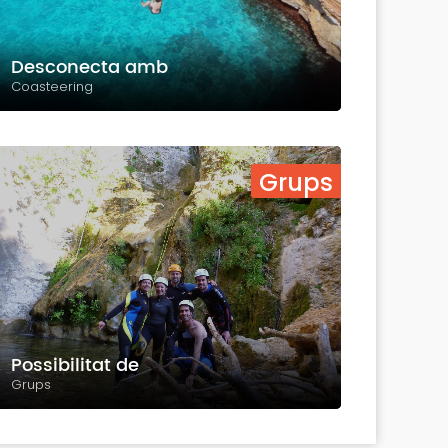
Desconecta amb
Coasteering
Grups
Possibilitat de
Grups