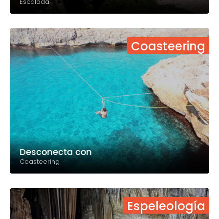
Escalada
Coasteering
Desconecta con
Coasteering
Espeleología