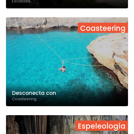
Escalada
Coasteering
Desconecta con
Coasteering
Espeleología