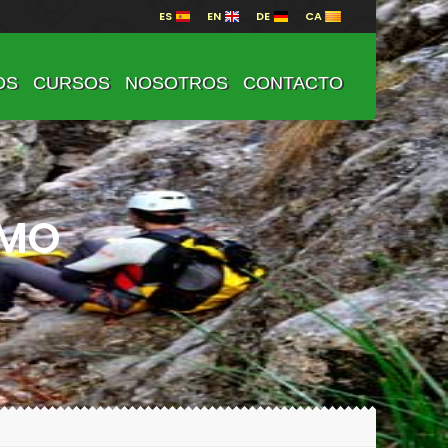
ES
EN
DE
CA
OS
CURSOS
NOSOTROS
CONTACTO
SMO