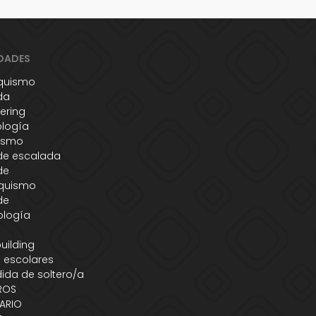
DADES
quismo
da
ering
ología
ismo
de escalada
de
quismo
de
ología
s
uilding
 escolares
ida de soltero/a
ROS
ARIO