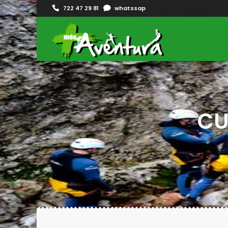
722 47 29 81
whatssap
CU