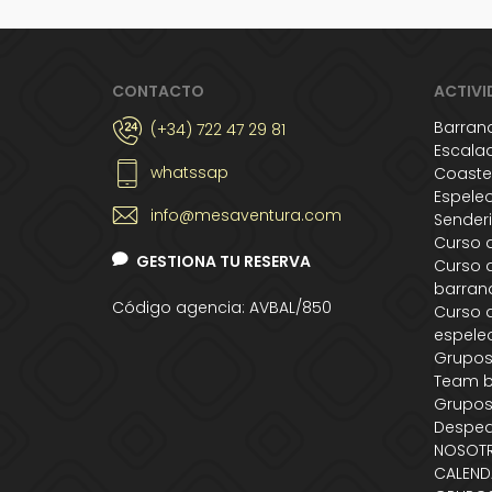
CONTACTO
ACTIVI
Barran
(+34) 722 47 29 81
Escala
whatssap
Coaste
Espele
info@mesaventura.com
Sender
Curso 
GESTIONA TU RESERVA
Curso 
barran
Código agencia: AVBAL/850
Curso 
espele
Grupo
Team b
Grupos
Desped
NOSOT
CALEND