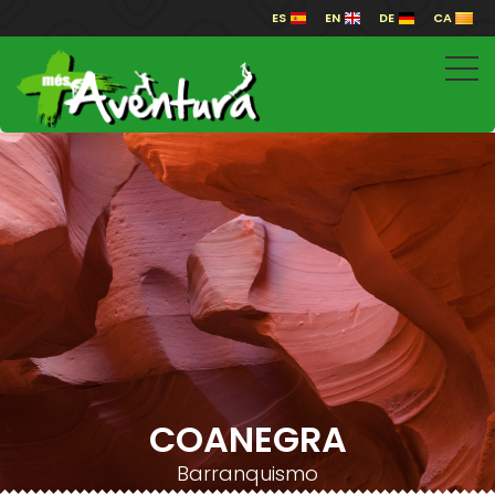
ES
EN
DE
CA
COANEGRA
Barranquismo