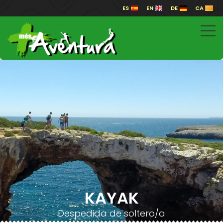
ES
EN
DE
CA
KAYAK
Despedida de soltero/a