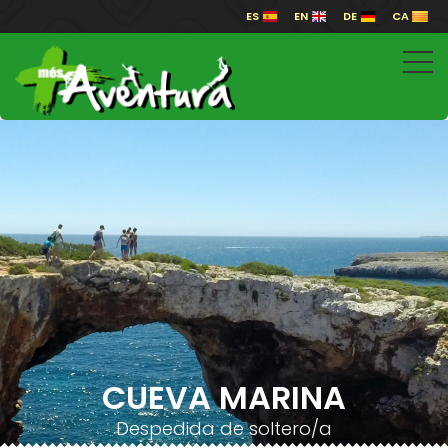
ES
EN
DE
CA
CUEVA MARINA
Despedida de soltero/a