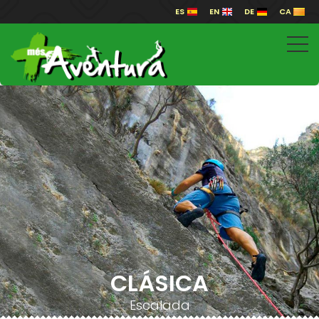
ES
EN
DE
CA
CLÁSICA
Escalada