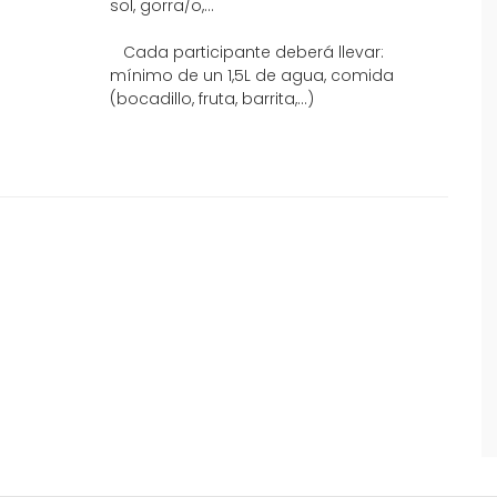
sol, gorra/o,...
Cada participante deberá llevar:
mínimo de un 1,5L de agua, comida
(bocadillo, fruta, barrita,...)