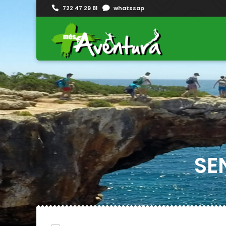
722 47 29 81
whatssap
SE