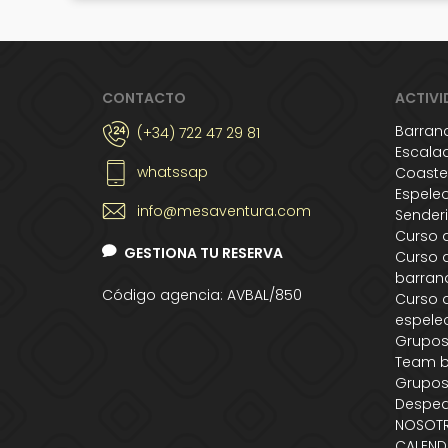
CONTACTO
ACTIVI
Barran
(+34) 722 47 29 81
Escala
whatssap
Coaste
Espele
info@mesaventura.com
Sender
Curso 
GESTIONA TU RESERVA
Curso 
barran
Código agencia: AVBAL/850
Curso 
espele
Grupo
Team b
Grupos
Desped
NOSOT
CALEND