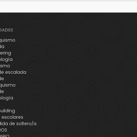
DADES
quismo
da
ering
ología
ismo
de escalada
de
quismo
de
ología
s
uilding
 escolares
ida de soltero/a
ROS
ARIO