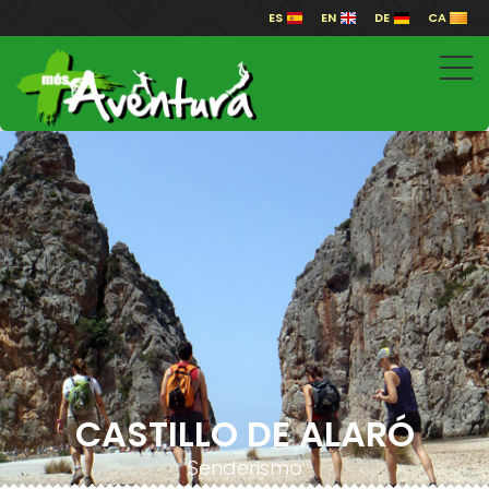
ES
EN
DE
CA
CASTILLO DE ALARÓ
Senderismo