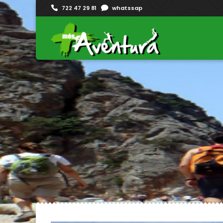
722 47 29 81
whatssap