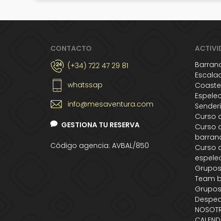
CONTACTO
ACTIVI
Barran
(+34) 722 47 29 81
Escala
whatssap
Coaste
Espele
info@mesaventura.com
Sender
Curso 
GESTIONA TU RESERVA
Curso 
barran
Código agencia: AVBAL/850
Curso 
espele
Grupo
Team b
Grupos
Desped
NOSOT
CALEND