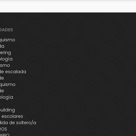
DADES
quismo
da
ering
ología
ismo
de escalada
de
quismo
de
ología
s
uilding
 escolares
ida de soltero/a
ROS
ARIO