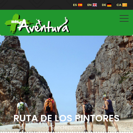
ES
EN
DE
CA
RUTA DE LOS PINTORES
Senderismo